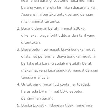
keamanan barang, customer bisa meminta
barang yang mereka kirimkan diasuransikan.
Asuransi ini berlaku untuk barang dengan
nilai minimal tertentu.
Barang dengan berat minimal 200kg,
dikenakan biaya forklit diluar dari tarif yang
ditentukan.
Biaya belum termasuk biaya bongkar muat
di alamat penerima. Biaya bongkar muat ini
berlaku jika barang sudah melebihi berat
maksimal yang bisa diangkat manual dengan
tenaga manusia.
Untuk pengiriman full container loaded,
harus ada DP minimal 50% sebelum
pengiriman barang.
Boska Logistik Indonesia tidak menerima