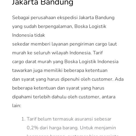
Jakarta Bandung
Sebagai perusahaan ekspedisi Jakarta Bandung
yang sudah berpengalaman, Boska Logistik
Indonesia tidak
sekedar memberi layanan pengiriman cargo laut
murah ke seluruh wilayah Indonesia. Tarif
cargo darat murah yang Boska Logistik Indonesia
tawarkan juga memiliki beberapa ketentuan
dan syarat yang harus dipenuhi oleh customer. Ada
beberapa ketentuan dan syarat yang harus
dipahami terlebih dahulu oleh customer, antara
lain:
Tarif belum termasuk asuransi sebesar
0,2% dari harga barang. Untuk menjamin