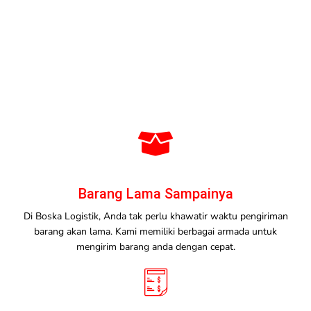
Barang Lama Sampainya
Di Boska Logistik, Anda tak perlu khawatir waktu pengiriman
barang akan lama. Kami memiliki berbagai armada untuk
mengirim barang anda dengan cepat.