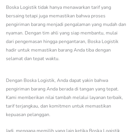
Boska Logistik tidak hanya menawarkan tarif yang
bersaing tetapi juga memastikan bahwa proses
pengiriman barang menjadi pengalaman yang mudah dan
nyaman. Dengan tim ahli yang siap membantu, mulai
dari pengemasan hingga pengantaran, Boska Logistik
hadir untuk memastikan barang Anda tiba dengan
selamat dan tepat waktu.
Dengan Boska Logistik, Anda dapat yakin bahwa
pengiriman barang Anda berada di tangan yang tepat.
Kami memberikan nilai tambah melalui layanan terbaik,
tarif terjangkau, dan komitmen untuk memastikan
kepuasan pelanggan.
Jadi, mengapa memilih yang lain ketika Boska Logistik