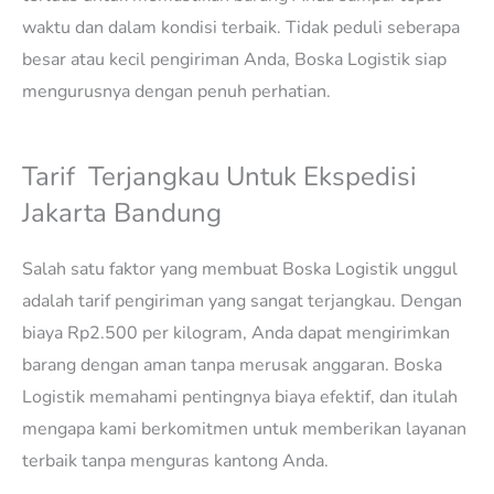
waktu dan dalam kondisi terbaik. Tidak peduli seberapa
besar atau kecil pengiriman Anda, Boska Logistik siap
mengurusnya dengan penuh perhatian.
Tarif Terjangkau Untuk Ekspedisi
Jakarta Bandung
Salah satu faktor yang membuat Boska Logistik unggul
adalah tarif pengiriman yang sangat terjangkau. Dengan
biaya Rp2.500 per kilogram, Anda dapat mengirimkan
barang dengan aman tanpa merusak anggaran. Boska
Logistik memahami pentingnya biaya efektif, dan itulah
mengapa kami berkomitmen untuk memberikan layanan
terbaik tanpa menguras kantong Anda.