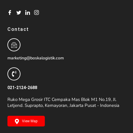
Contact
marketing@boskalogistik.com
021-2124-2688
Ruko Mega Grosir ITC Cempaka Mas Blok M1 No.19, Jl.
Letjend. Suprapto, Kemayoran, Jakarta Pusat - Indonesia
View Map