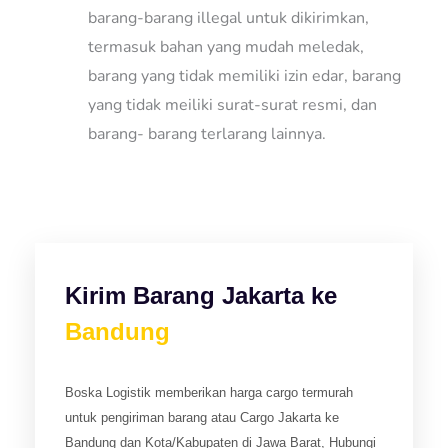
barang-barang illegal untuk dikirimkan,
termasuk bahan yang mudah meledak,
barang yang tidak memiliki izin edar, barang
yang tidak meiliki surat-surat resmi, dan
barang- barang terlarang lainnya.
Kirim Barang Jakarta ke
Bandung
Boska Logistik memberikan harga cargo termurah
untuk pengiriman barang atau Cargo Jakarta ke
Bandung dan Kota/Kabupaten di Jawa Barat, Hubungi