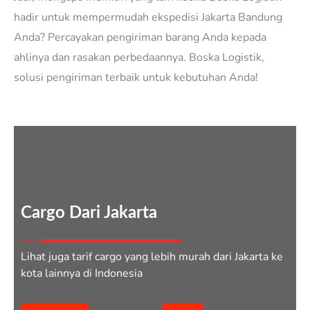
hadir untuk mempermudah ekspedisi Jakarta Bandung
Anda? Percayakan pengiriman barang Anda kepada
ahlinya dan rasakan perbedaannya. Boska Logistik,
solusi pengiriman terbaik untuk kebutuhan Anda!
Cargo Dari Jakarta
Lihat juga tarif cargo yang lebih murah dari Jakarta ke
kota lainnya di Indonesia