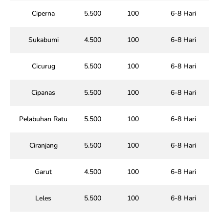
Ciperna
5.500
100
6-8 Hari
Sukabumi
4.500
100
6-8 Hari
Cicurug
5.500
100
6-8 Hari
Cipanas
5.500
100
6-8 Hari
Pelabuhan Ratu
5.500
100
6-8 Hari
Ciranjang
5.500
100
6-8 Hari
Garut
4.500
100
6-8 Hari
Leles
5.500
100
6-8 Hari