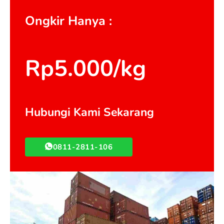
Ongkir Hanya :
Rp5.000/kg
Hubungi Kami Sekarang
0811-2811-106