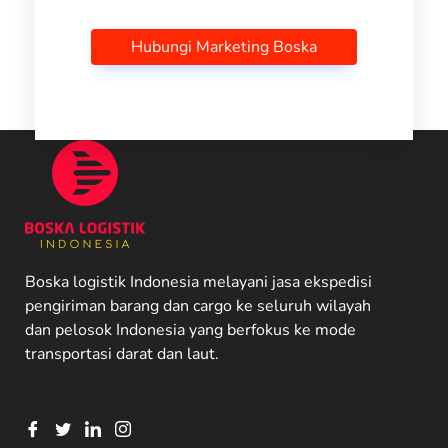
Hubungi Marketing Boska
Boska logistik Indonesia melayani jasa ekspedisi
pengiriman barang dan cargo ke seluruh wilayah
dan pelosok Indonesia yang berfokus ke mode
transportasi darat dan laut.