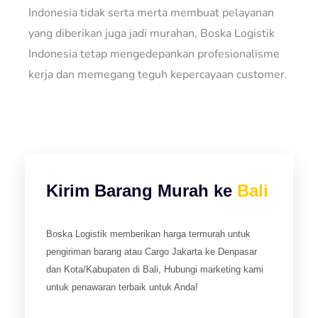
Indonesia tidak serta merta membuat pelayanan
yang diberikan juga jadi murahan, Boska Logistik
Indonesia tetap mengedepankan profesionalisme
kerja dan memegang teguh kepercayaan customer.
Kirim Barang Murah ke
Bali
Boska Logistik memberikan harga termurah untuk
pengiriman barang atau Cargo Jakarta ke Denpasar
dan Kota/Kabupaten di Bali, Hubungi marketing kami
untuk penawaran terbaik untuk Anda!