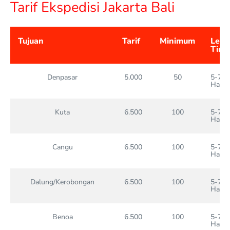
Tarif Ekspedisi Jakarta Bali
Tujuan
Tarif
Minimum
Lead
Time
Denpasar
5.000
50
5-7
Hari
Kuta
6.500
100
5-7
Hari
Cangu
6.500
100
5-7
Hari
Dalung/Kerobongan
6.500
100
5-7
Hari
Benoa
6.500
100
5-7
Hari