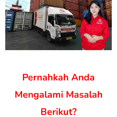
Pernahkah Anda
Mengalami Masalah
Berikut?