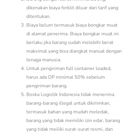
dikenakan biaya forklit diluar dari tarif yang
ditentukan.
Biaya belum termasuk biaya bongkar muat
di alamat penerima. Biaya bongkar muat ini
berlaku jika barang sudah melebihi berat
maksimal yang bisa diangkat manual dengan
tenaga manusia.
Untuk pengiriman full container loaded,
harus ada DP minimal 50% sebelum
pengiriman barang.
Boska Logistik Indonesia tidak menerima
barang-barang illegal untuk dikirimkan,
termasuk bahan yang mudah meledak,
barang yang tidak memiliki izin edar, barang
yang tidak meiliki surat-surat resmi, dan