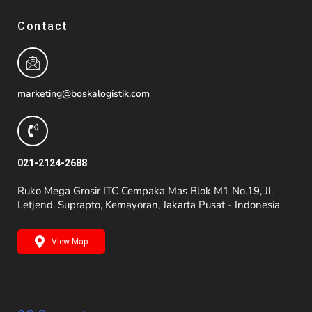
Contact
marketing@boskalogistik.com
021-2124-2688
Ruko Mega Grosir ITC Cempaka Mas Blok M1 No.19, Jl.
Letjend. Suprapto, Kemayoran, Jakarta Pusat - Indonesia
View Map