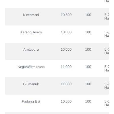
Hari
Kintamani
10.500
100
5-7
Hari
Karang Asem
10.000
100
5-7
Hari
Amlapura
10.000
100
5-7
Hari
Negara/Jembrana
11.000
100
5-7
Hari
Gilimanuk
11.000
100
5-7
Hari
Padang Bai
10.500
100
5-7
Hari