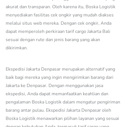
akurat dan transparan. Oleh karena itu, Boska Logistik
menyediakan fasilitas cek ongkir yang mudah diakses
melalui situs web mereka. Dengan cek ongkir, Anda
dapat memperoleh perkiraan tarif cargo Jakarta Bali
sesuai dengan rute dan jenis barang yang akan
dikirimkan.
Ekspedisi Jakarta Denpasar merupakan alternatif yang
baik bagi mereka yang ingin mengirimkan barang dari
Jakarta ke Denpasar. Dengan menggunakan jasa
ekspedisi, Anda dapat memanfaatkan keahlian dan
pengalaman Boska Logistik dalam mengatur pengiriman
barang antar pulau. Ekspedisi Jakarta Denpasar oleh
Boska Logistik menawarkan pilihan layanan yang sesuai
dengan kebutuhan Anda, termasuk tarif cargo yang