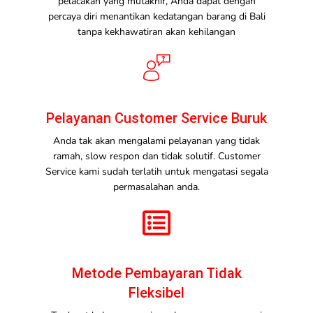
pelacakan yang mutakhir, Anda dapat dengan
percaya diri menantikan kedatangan barang di Bali
tanpa kekhawatiran akan kehilangan
Pelayanan Customer Service Buruk
Anda tak akan mengalami pelayanan yang tidak
ramah, slow respon dan tidak solutif. Customer
Service kami sudah terlatih untuk mengatasi segala
permasalahan anda.
Metode Pembayaran Tidak
Fleksibel