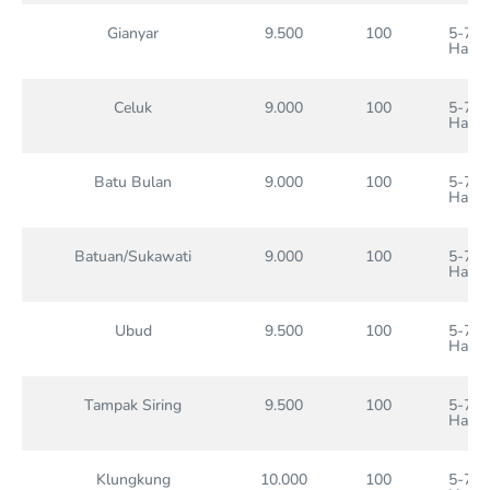
Gianyar
9.500
100
5-7
Hari
Celuk
9.000
100
5-7
Hari
Batu Bulan
9.000
100
5-7
Hari
Batuan/Sukawati
9.000
100
5-7
Hari
Ubud
9.500
100
5-7
Hari
Tampak Siring
9.500
100
5-7
Hari
Klungkung
10.000
100
5-7