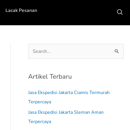
Lacak Pesanan
C
a
r
Artikel Terbaru
i
u
Jasa Ekspedisi Jakarta Ciamis Termurah
n
Terpercaya
t
Jasa Ekspedisi Jakarta Sleman Aman
u
Terpercaya
k