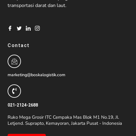
transportasi darat dan laut.
Contact
marketing@boskalogistik.com
021-2124-2688
Ruko Mega Grosir ITC Cempaka Mas Blok M1 No.19, Jl.
Letjend. Suprapto, Kemayoran, Jakarta Pusat - Indonesia