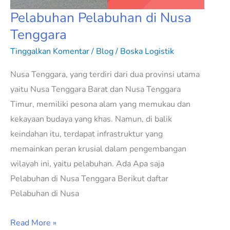
Pelabuhan Pelabuhan di Nusa
Tenggara
Tinggalkan Komentar
/
Blog
/
Boska Logistik
Nusa Tenggara, yang terdiri dari dua provinsi utama
yaitu Nusa Tenggara Barat dan Nusa Tenggara
Timur, memiliki pesona alam yang memukau dan
kekayaan budaya yang khas. Namun, di balik
keindahan itu, terdapat infrastruktur yang
memainkan peran krusial dalam pengembangan
wilayah ini, yaitu pelabuhan. Ada Apa saja
Pelabuhan di Nusa Tenggara Berikut daftar
Pelabuhan di Nusa
Read More »