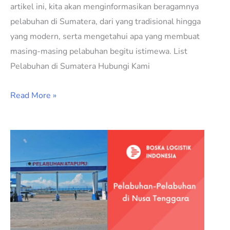
artikel ini, kita akan menginformasikan beragamnya
pelabuhan di Sumatera, dari yang tradisional hingga
yang modern, serta mengetahui apa yang membuat
masing-masing pelabuhan begitu istimewa. List
Pelabuhan di Sumatera Hubungi Kami
Read More »
Pelabuhan
Pelabuhan
di
Nusa
Tenggara