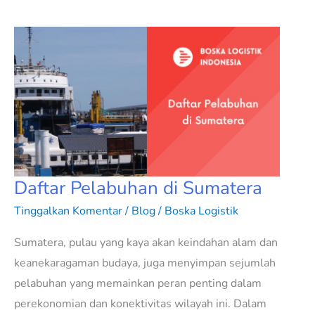
Daftar
Pelabuhan
di
Sumatera
Daftar Pelabuhan di Sumatera
Tinggalkan Komentar
/
Blog
/
Boska Logistik
Sumatera, pulau yang kaya akan keindahan alam dan
keanekaragaman budaya, juga menyimpan sejumlah
pelabuhan yang memainkan peran penting dalam
perekonomian dan konektivitas wilayah ini. Dalam