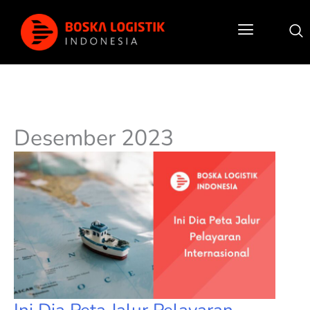
Lewati
ke
konten
Post
Desember 2023
pagination
Ini
Dia
Peta
Jalur
Pelayaran
Internasional