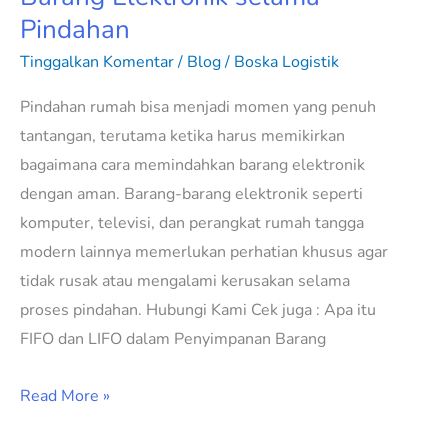
Pindahan
Tinggalkan Komentar
/
Blog
/
Boska Logistik
Pindahan rumah bisa menjadi momen yang penuh
tantangan, terutama ketika harus memikirkan
bagaimana cara memindahkan barang elektronik
dengan aman. Barang-barang elektronik seperti
komputer, televisi, dan perangkat rumah tangga
modern lainnya memerlukan perhatian khusus agar
tidak rusak atau mengalami kerusakan selama
proses pindahan. Hubungi Kami Cek juga : Apa itu
FIFO dan LIFO dalam Penyimpanan Barang
Read More »