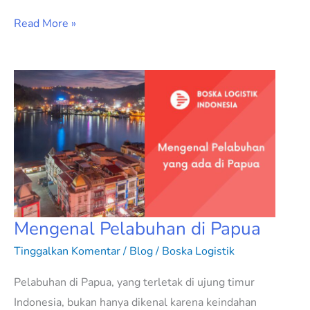
Read More »
Mengenal
Pelabuhan
di
Papua
Mengenal Pelabuhan di Papua
Tinggalkan Komentar
/
Blog
/
Boska Logistik
Pelabuhan di Papua, yang terletak di ujung timur
Indonesia, bukan hanya dikenal karena keindahan