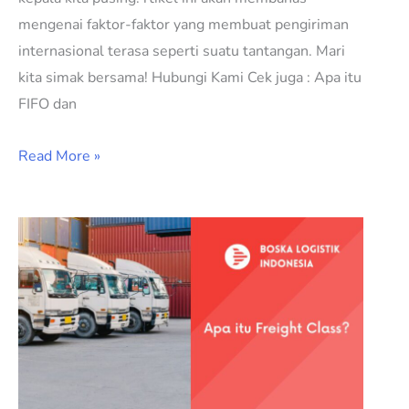
mengenai faktor-faktor yang membuat pengiriman
internasional terasa seperti suatu tantangan. Mari
kita simak bersama! Hubungi Kami Cek juga : Apa itu
FIFO dan
Read More »
Penjelasan
Lengkap
Apa
itu
Freight
Class