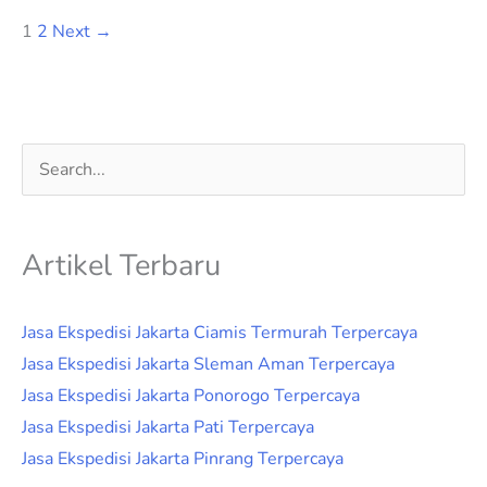
1
2
Next
→
Cari
untuk:
Artikel Terbaru
Jasa Ekspedisi Jakarta Ciamis Termurah Terpercaya
Jasa Ekspedisi Jakarta Sleman Aman Terpercaya
Jasa Ekspedisi Jakarta Ponorogo Terpercaya
Jasa Ekspedisi Jakarta Pati Terpercaya
Jasa Ekspedisi Jakarta Pinrang Terpercaya