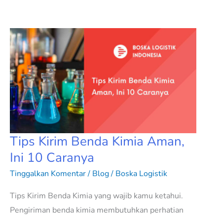
Tips
Kirim
Benda
Kimia
Aman,
Ini
10
Caranya
Tips Kirim Benda Kimia Aman,
Ini 10 Caranya
Tinggalkan Komentar
/
Blog
/
Boska Logistik
Tips Kirim Benda Kimia yang wajib kamu ketahui.
Pengiriman benda kimia membutuhkan perhatian