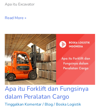
Apa itu Excavator
Read More »
Apa
itu
Forklift
dan
Fungsinya
dalam
Peralatan
Cargo
Apa itu Forklift dan Fungsinya
dalam Peralatan Cargo
Tinggalkan Komentar
/
Blog
/
Boska Logistik