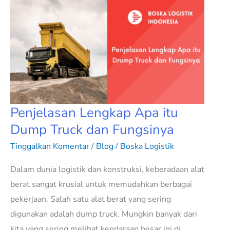
Penjelasan
Lengkap
Apa
itu
Dump
Truck
dan
Fungsinya
Penjelasan Lengkap Apa itu
Dump Truck dan Fungsinya
Tinggalkan Komentar
/
Blog
/
Boska Logistik
Dalam dunia logistik dan konstruksi, keberadaan alat
berat sangat krusial untuk memudahkan berbagai
pekerjaan. Salah satu alat berat yang sering
digunakan adalah dump truck. Mungkin banyak dari
kita yang sering melihat kendaraan besar ini di