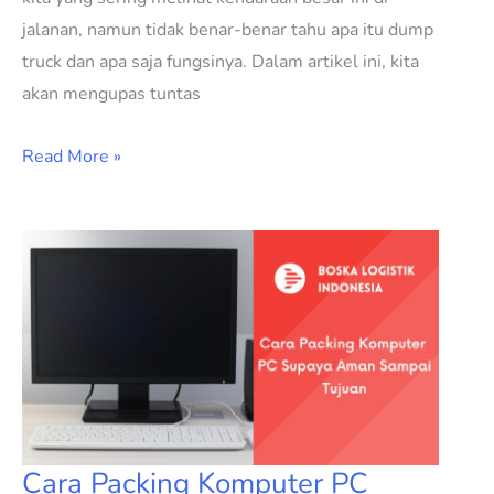
jalanan, namun tidak benar-benar tahu apa itu dump
truck dan apa saja fungsinya. Dalam artikel ini, kita
akan mengupas tuntas
Read More »
Cara
Packing
Komputer
PC
Supaya
Aman
Sampai
Tujuan
Cara Packing Komputer PC