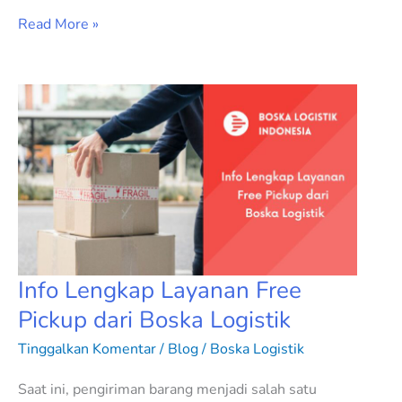
Read More »
Info
Lengkap
Layanan
Free
Pickup
dari
Boska
Logistik
Info Lengkap Layanan Free
Pickup dari Boska Logistik
Tinggalkan Komentar
/
Blog
/
Boska Logistik
Saat ini, pengiriman barang menjadi salah satu