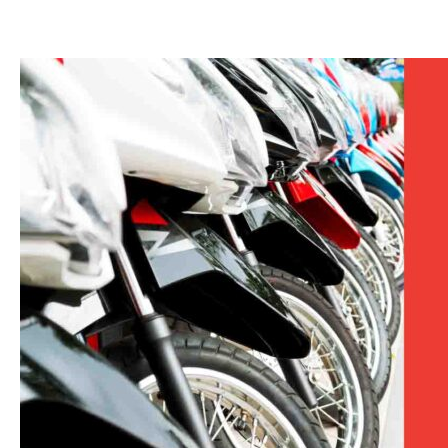
Cek
Tarif
Kirim
Motor
Termurah
Hanya
Disini