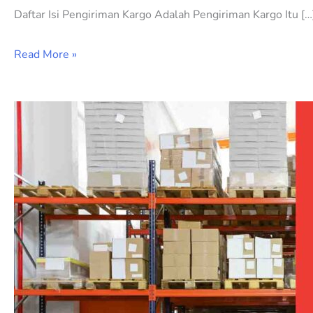
Daftar Isi Pengiriman Kargo Adalah Pengiriman Kargo Itu […
Read More »
Apa
itu
Warehouse:
Pengertian,
Fungsi,
dan
Peran
dalam
Rantai
Pasok