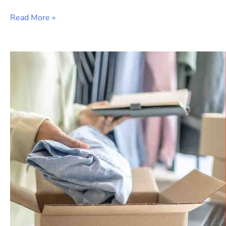
Read More »
Contoh
Kirim
Paket
Barang
untuk
Pengiriman