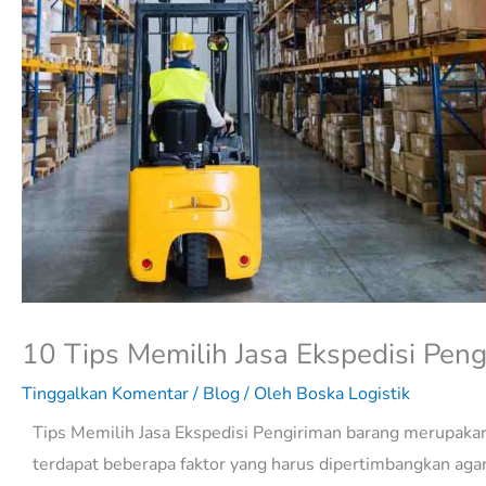
10 Tips Memilih Jasa Ekspedisi Pen
Tinggalkan Komentar
/
Blog
/ Oleh
Boska Logistik
Tips Memilih Jasa Ekspedisi Pengiriman barang merupakan 
terdapat beberapa faktor yang harus dipertimbangkan agar