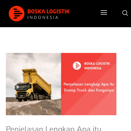
Lewati
ke
konten
Post
navigation
Penjelasan Lengkap Apa itu