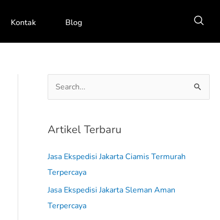
Kontak
Blog
C
a
r
Artikel Terbaru
i
u
Jasa Ekspedisi Jakarta Ciamis Termurah
n
Terpercaya
t
Jasa Ekspedisi Jakarta Sleman Aman
u
Terpercaya
k