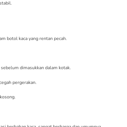
stabil.
am botol kaca yang rentan pecah.
g sebelum dimasukkan dalam kotak.
cegah pergerakan.
 kosong.
korasi berbahan kaca, sangat berharga dan umumnya