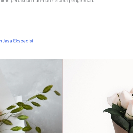
ikan perlakuan hati-hati selama pengiriman.
 Jasa Ekspedisi