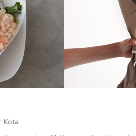
a
r Kota