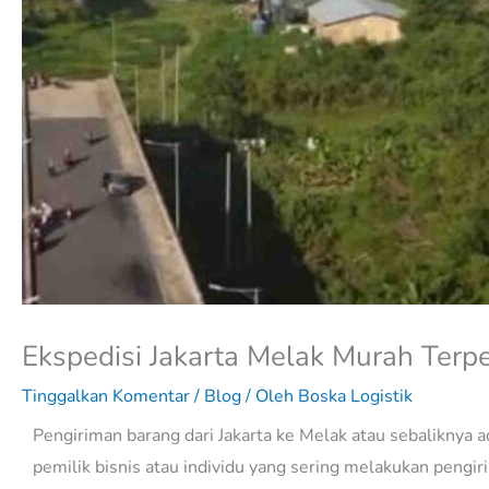
Ekspedisi Jakarta Melak Murah Terp
Tinggalkan Komentar
/
Blog
/ Oleh
Boska Logistik
Pengiriman barang dari Jakarta ke Melak atau sebaliknya 
pemilik bisnis atau individu yang sering melakukan pengi