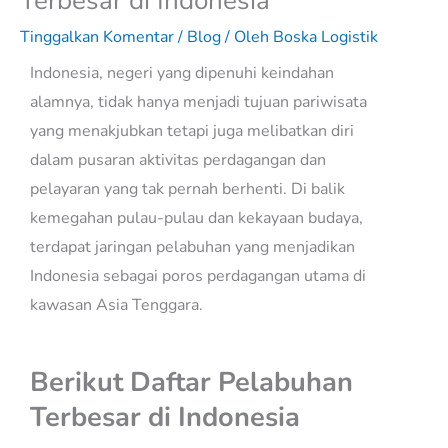
Terbesar di Indonesia
Tinggalkan Komentar
/
Blog
/ Oleh
Boska Logistik
Indonesia, negeri yang dipenuhi keindahan
alamnya, tidak hanya menjadi tujuan pariwisata
yang menakjubkan tetapi juga melibatkan diri
dalam pusaran aktivitas perdagangan dan
pelayaran yang tak pernah berhenti. Di balik
kemegahan pulau-pulau dan kekayaan budaya,
terdapat jaringan pelabuhan yang menjadikan
Indonesia sebagai poros perdagangan utama di
kawasan Asia Tenggara.
Berikut Daftar Pelabuhan
Terbesar di Indonesia