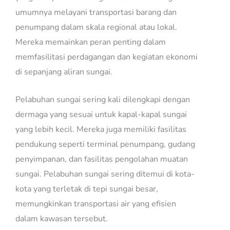
umumnya melayani transportasi barang dan
penumpang dalam skala regional atau lokal.
Mereka memainkan peran penting dalam
memfasilitasi perdagangan dan kegiatan ekonomi
di sepanjang aliran sungai.
Pelabuhan sungai sering kali dilengkapi dengan
dermaga yang sesuai untuk kapal-kapal sungai
yang lebih kecil. Mereka juga memiliki fasilitas
pendukung seperti terminal penumpang, gudang
penyimpanan, dan fasilitas pengolahan muatan
sungai. Pelabuhan sungai sering ditemui di kota-
kota yang terletak di tepi sungai besar,
memungkinkan transportasi air yang efisien
dalam kawasan tersebut.