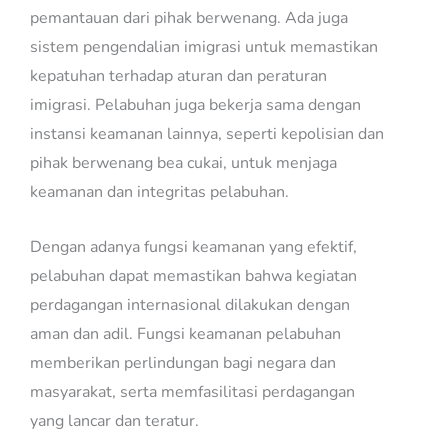
pemantauan dari pihak berwenang. Ada juga
sistem pengendalian imigrasi untuk memastikan
kepatuhan terhadap aturan dan peraturan
imigrasi. Pelabuhan juga bekerja sama dengan
instansi keamanan lainnya, seperti kepolisian dan
pihak berwenang bea cukai, untuk menjaga
keamanan dan integritas pelabuhan.
Dengan adanya fungsi keamanan yang efektif,
pelabuhan dapat memastikan bahwa kegiatan
perdagangan internasional dilakukan dengan
aman dan adil. Fungsi keamanan pelabuhan
memberikan perlindungan bagi negara dan
masyarakat, serta memfasilitasi perdagangan
yang lancar dan teratur.