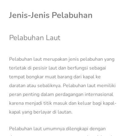
Jenis-Jenis Pelabuhan
Pelabuhan Laut
Pelabuhan laut merupakan jenis pelabuhan yang
terletak di pesisir laut dan berfungsi sebagai
tempat bongkar muat barang dari kapal ke
daratan atau sebaliknya. Pelabuhan laut memiliki
peran penting dalam perdagangan internasional
karena menjadi titik masuk dan keluar bagi kapal-
kapal yang berlayar di lautan.
Pelabuhan laut umumnya dilengkapi dengan