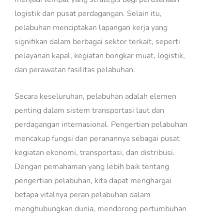
logistik dan pusat perdagangan. Selain itu,
pelabuhan menciptakan lapangan kerja yang
signifikan dalam berbagai sektor terkait, seperti
pelayanan kapal, kegiatan bongkar muat, logistik,
dan perawatan fasilitas pelabuhan.
Secara keseluruhan, pelabuhan adalah elemen
penting dalam sistem transportasi laut dan
perdagangan internasional. Pengertian pelabuhan
mencakup fungsi dan peranannya sebagai pusat
kegiatan ekonomi, transportasi, dan distribusi.
Dengan pemahaman yang lebih baik tentang
pengertian pelabuhan, kita dapat menghargai
betapa vitalnya peran pelabuhan dalam
menghubungkan dunia, mendorong pertumbuhan