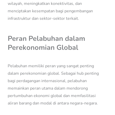
wilayah, meningkatkan konektivitas, dan
menciptakan kesempatan bagi pengembangan
infrastruktur dan sektor-sektor terkait.
Peran Pelabuhan dalam
Perekonomian Global
Pelabuhan memiliki peran yang sangat penting
dalam perekonomian global. Sebagai hub penting
bagi perdagangan internasional, pelabuhan
memainkan peran utama dalam mendorong
pertumbuhan ekonomi global dan memfasilitasi
aliran barang dan modal di antara negara-negara.