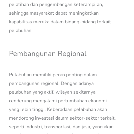
pelatihan dan pengembangan keterampilan,
sehingga masyarakat dapat meningkatkan
kapabilitas mereka dalam bidang-bidang terkait
pelabuhan.
Pembangunan Regional
Pelabuhan memiliki peran penting dalam
pembangunan regional. Dengan adanya
pelabuhan yang aktif, wilayah sekitarnya
cenderung mengalami pertumbuhan ekonomi
yang lebih tinggi. Keberadaan pelabuhan akan
mendorong investasi dalam sektor-sektor terkait,
seperti industri, transportasi, dan jasa, yang akan