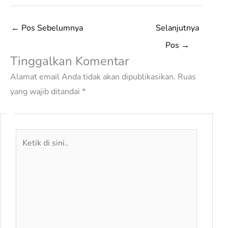
←
Pos Sebelumnya
Selanjutnya
Pos
→
Tinggalkan Komentar
Alamat email Anda tidak akan dipublikasikan.
Ruas
yang wajib ditandai
*
Ketik
di
sini..