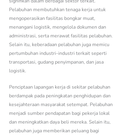
signifikan dalam berbagai sektor terkait.
Pelabuhan membutuhkan tenaga kerja untuk
mengoperasikan fasilitas bongkar muat,
menangani logistik, mengelola dokumen dan
administrasi, serta merawat fasilitas pelabuhan.
Selain itu, keberadaan pelabuhan juga memicu
pertumbuhan industri-industri terkait seperti
transportasi, gudang penyimpanan, dan jasa
logistik.
Penciptaan lapangan kerja di sekitar pelabuhan
berdampak pada peningkatan penghidupan dan
kesejahteraan masyarakat setempat. Pelabuhan
menjadi sumber pendapatan bagi pekerja lokal
dan meningkatkan daya beli mereka. Selain itu,
pelabuhan juga memberikan peluang bagi