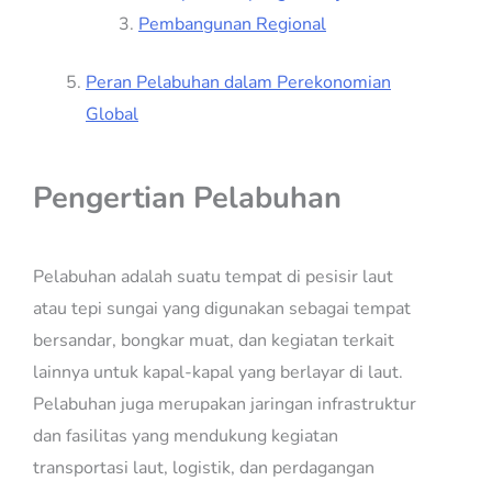
Pembangunan Regional
Peran Pelabuhan dalam Perekonomian
Global
Pengertian Pelabuhan
Pelabuhan adalah suatu tempat di pesisir laut
atau tepi sungai yang digunakan sebagai tempat
bersandar, bongkar muat, dan kegiatan terkait
lainnya untuk kapal-kapal yang berlayar di laut.
Pelabuhan juga merupakan jaringan infrastruktur
dan fasilitas yang mendukung kegiatan
transportasi laut, logistik, dan perdagangan