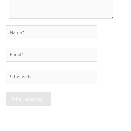
Name*
Email*
Situs
web