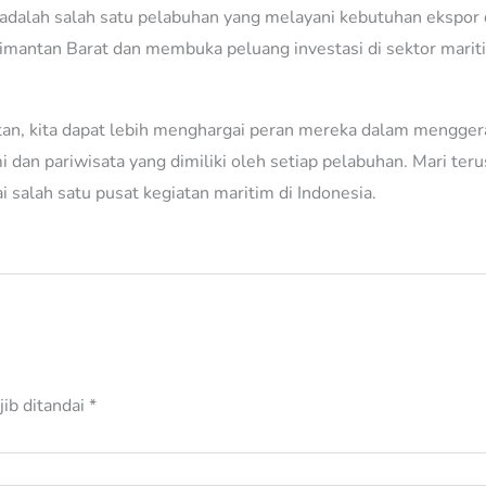
 adalah salah satu pelabuhan yang melayani kebutuhan ekspor 
imantan Barat dan membuka peluang investasi di sektor marit
, kita dapat lebih menghargai peran mereka dalam menggerak
 dan pariwisata yang dimiliki oleh setiap pelabuhan. Mari 
i salah satu pusat kegiatan maritim di Indonesia.
ib ditandai
*