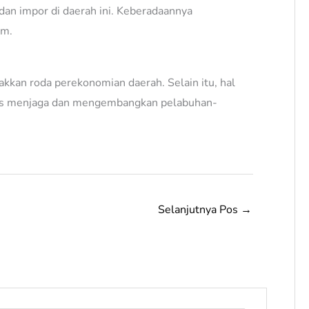
dan impor di daerah ini. Keberadaannya
im.
kan roda perekonomian daerah. Selain itu, hal
terus menjaga dan mengembangkan pelabuhan-
Selanjutnya Pos
→