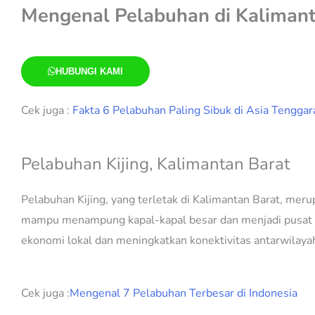
Mengenal Pelabuhan di Kaliman
HUBUNGI KAMI
Cek juga :
Fakta 6 Pelabuhan Paling Sibuk di Asia Tenggar
Pelabuhan Kijing, Kalimantan Barat
Pelabuhan Kijing, yang terletak di Kalimantan Barat, me
mampu menampung kapal-kapal besar dan menjadi pusat di
ekonomi lokal dan meningkatkan konektivitas antarwilaya
Cek juga :
Mengenal 7 Pelabuhan Terbesar di Indonesia