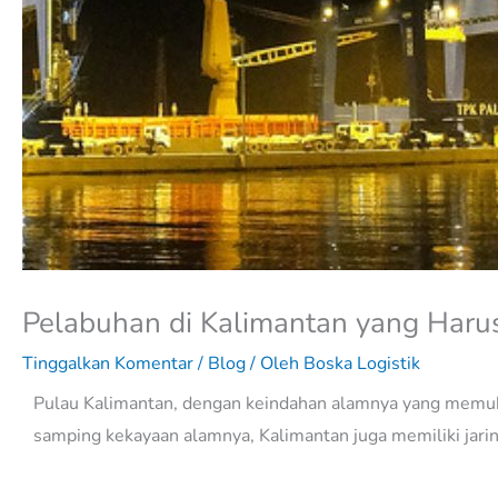
Pelabuhan di Kalimantan yang Haru
Tinggalkan Komentar
/
Blog
/ Oleh
Boska Logistik
Pulau Kalimantan, dengan keindahan alamnya yang memukau
samping kekayaan alamnya, Kalimantan juga memiliki jar