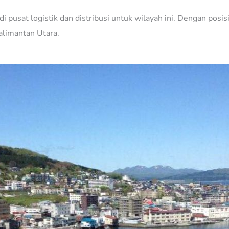
 pusat logistik dan distribusi untuk wilayah ini. Dengan posi
limantan Utara.