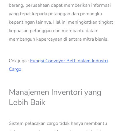
barang, perusahaan dapat memberikan informasi
yang tepat kepada pelanggan dan pemangku
kepentingan lainnya. Hal ini meningkatkan tingkat
kepuasan pelanggan dan membantu dalam
membangun kepercayaan di antara mitra bisnis.
Cek juga :
Fungsi Conveyor Belt dalam Industri
Cargo
Manajemen Inventori yang
Lebih Baik
Sistem pelacakan cargo tidak hanya membantu