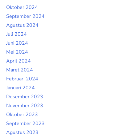
Oktober 2024
September 2024
Agustus 2024
Juli 2024
Juni 2024
Mei 2024
April 2024
Maret 2024
Februari 2024
Januari 2024
Desember 2023
November 2023
Oktober 2023
September 2023
Agustus 2023