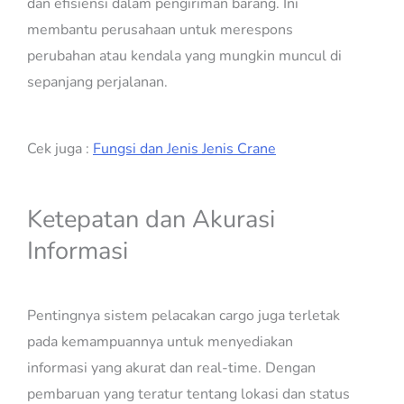
dan efisiensi dalam pengiriman barang. Ini
membantu perusahaan untuk merespons
perubahan atau kendala yang mungkin muncul di
sepanjang perjalanan.
Cek juga :
Fungsi dan Jenis Jenis Crane
Ketepatan dan Akurasi
Informasi
Pentingnya sistem pelacakan cargo juga terletak
pada kemampuannya untuk menyediakan
informasi yang akurat dan real-time. Dengan
pembaruan yang teratur tentang lokasi dan status