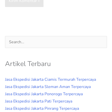
Cari
untuk:
Artikel Terbaru
Jasa Ekspedisi Jakarta Ciamis Termurah Terpercaya
Jasa Ekspedisi Jakarta Sleman Aman Terpercaya
Jasa Ekspedisi Jakarta Ponorogo Terpercaya
Jasa Ekspedisi Jakarta Pati Terpercaya
Jasa Ekspedisi Jakarta Pinrang Terpercaya