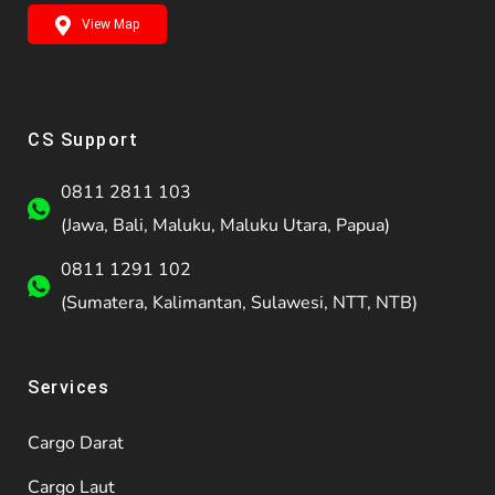
View Map
CS Support
0811 2811 103
(Jawa, Bali, Maluku, Maluku Utara, Papua)
0811 1291 102
(Sumatera, Kalimantan, Sulawesi, NTT, NTB)
Services
Cargo Darat
Cargo Laut