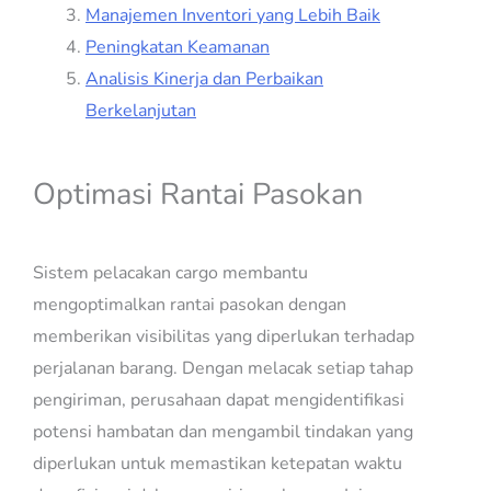
Manajemen Inventori yang Lebih Baik
Peningkatan Keamanan
Analisis Kinerja dan Perbaikan
Berkelanjutan
Optimasi Rantai Pasokan
Sistem pelacakan cargo membantu
mengoptimalkan rantai pasokan dengan
memberikan visibilitas yang diperlukan terhadap
perjalanan barang. Dengan melacak setiap tahap
pengiriman, perusahaan dapat mengidentifikasi
potensi hambatan dan mengambil tindakan yang
diperlukan untuk memastikan ketepatan waktu