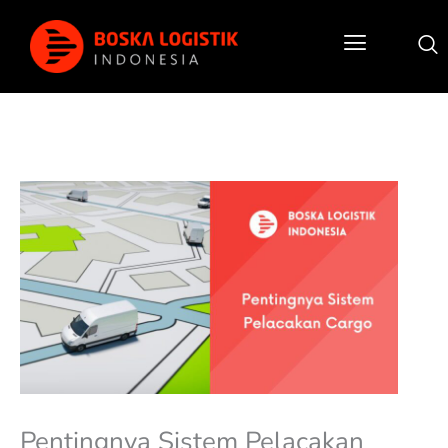
Lewati
ke
konten
Post
navigation
Pentingnya Sistem Pelacakan