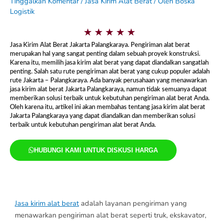
Tinggalkan Komentar
/
Jasa Kirim Alat Berat
/ Oleh
Boska
Logistik
5
★
★
★
★
★
/
Jasa Kirim Alat Berat Jakarta Palangkaraya. Pengiriman alat berat
5
merupakan hal yang sangat penting dalam sebuah proyek konstruksi.
Karena itu, memilih jasa kirim alat berat yang dapat diandalkan sangatlah
penting. Salah satu rute pengiriman alat berat yang cukup populer adalah
rute Jakarta – Palangkaraya. Ada banyak perusahaan yang menawarkan
jasa kirim alat berat Jakarta Palangkaraya, namun tidak semuanya dapat
memberikan solusi terbaik untuk kebutuhan pengiriman alat berat Anda.
Oleh karena itu, artikel ini akan membahas tentang jasa kirim alat berat
Jakarta Palangkaraya yang dapat diandalkan dan memberikan solusi
terbaik untuk kebutuhan pengiriman alat berat Anda.
HUBUNGI KAMI UNTUK DISKUSI HARGA
Jasa Kirim Alat Berat Jakarta
Palangkaraya
Jasa kirim alat berat
adalah layanan pengiriman yang
menawarkan pengiriman alat berat seperti truk, ekskavator,