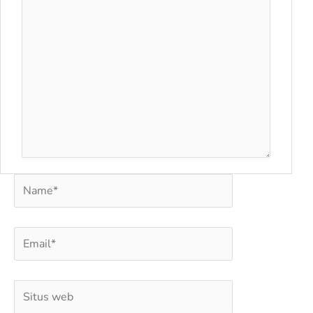
di
sini..
Name*
Email*
Situs
web