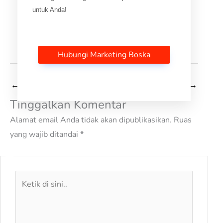
untuk Anda!
Hubungi Marketing Boska
←
Pos Sebelumnya
Selanjutnya Pos
→
Tinggalkan Komentar
Alamat email Anda tidak akan dipublikasikan.
Ruas
yang wajib ditandai
*
Ketik
di
sini..