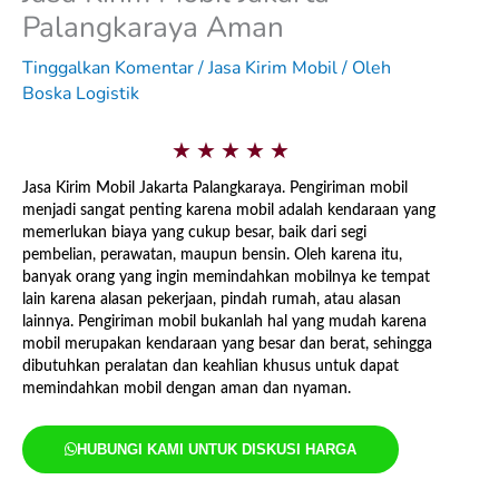
Palangkaraya Aman
Tinggalkan Komentar
/
Jasa Kirim Mobil
/ Oleh
Boska Logistik
5
★
★
★
★
★
/
Jasa Kirim Mobil Jakarta Palangkaraya. Pengiriman mobil
menjadi sangat penting karena mobil adalah kendaraan yang
5
memerlukan biaya yang cukup besar, baik dari segi
pembelian, perawatan, maupun bensin. Oleh karena itu,
banyak orang yang ingin memindahkan mobilnya ke tempat
lain karena alasan pekerjaan, pindah rumah, atau alasan
lainnya. Pengiriman mobil bukanlah hal yang mudah karena
mobil merupakan kendaraan yang besar dan berat, sehingga
dibutuhkan peralatan dan keahlian khusus untuk dapat
memindahkan mobil dengan aman dan nyaman.
HUBUNGI KAMI UNTUK DISKUSI HARGA
Jasa Kirim Mobil Jakarta